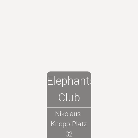
Elephants
Club
Nikolaus-
Knopp-Platz
32