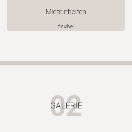
Mieteinheiten
flexibel
02
GALERIE