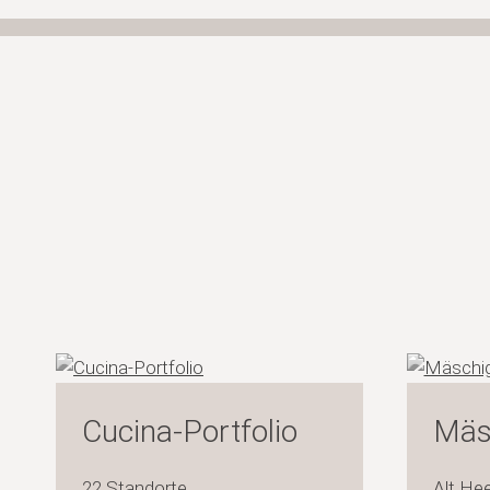
Cucina-Portfolio
Mäs
22 Standorte
Alt Hee