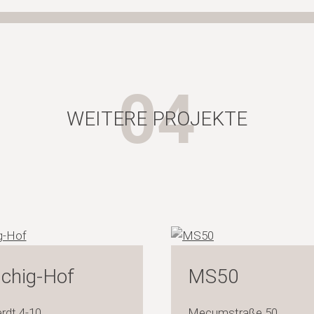
04
WEITERE PROJEKTE
chig-Hof
MS50
rdt 4-10
Mecumstraße 50