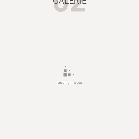
02
GALERIE
Loading Images